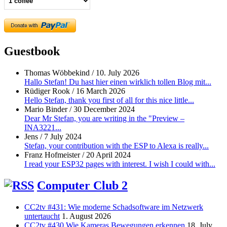
Guestbook
Thomas Wöbbekind
/
10. July 2026
Hallo Stefan! Du hast hier einen wirklich tollen Blog mit...
Rüdiger Rook
/
16 March 2026
Hello Stefan, thank you first of all for this nice little...
Mario Binder
/
30 December 2024
Dear Mr Stefan, you are writing in the "Preview –
INA3221...
Jens
/
7 July 2024
Stefan, your contribution with the ESP to Alexa is really...
Franz Hofmeister
/
20 April 2024
I read your ESP32 pages with interest. I wish I could with...
Computer Club 2
CC2tv #431: Wie moderne Schadsoftware im Netzwerk
untertaucht
1. August 2026
CC2tv #430 Wie Kameras Bewegungen erkennen
18. July