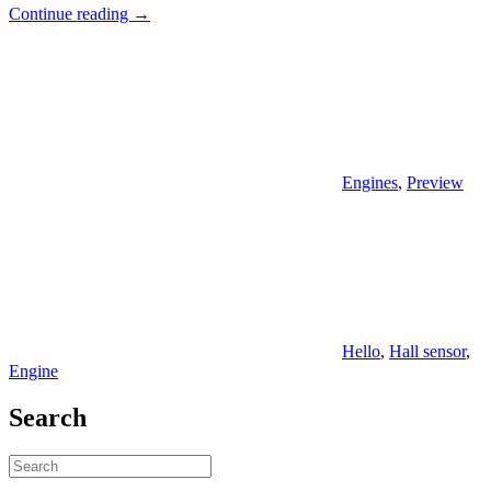
"Preview
Continue reading
→
–
TT
Motoren
mit
Hal
Sensor"
Engines
,
Preview
Hello
,
Hall sensor
,
Engine
Search
Search
Search
for: