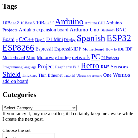
Tags
Arduino
10BaseT
10Base2
Arduino
10Base5
Arduino GUI
Arduino Uno
Arduino expansion board
BNC
Projects
Bluetooth
Spanish
ESP32
C/C++
Board
D1 Mini
c
Day 1
Display
ESP8266
Espressif
Espressif-IDF
IDF
Motherboard
How to
IDE
PC
network
Mini
Motorway bridge
Motherboard
PI Projects
Retro
Project
Sensors
RJ45
Raspberry Pi 3
Programming language
Shield
Wemos
One
Thin Ethernet
Thicknet
Tutorial
Ultrasonic sensors
add-on board
Categories
Categories
If you fancy it, buy me a coffee, it'll certainly keep me awake while
I create the next post.
Choose the set