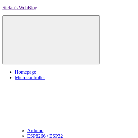
Skip
Stefan's WebBlog
to
content
Homepage
Microcontroller
Arduino
ESP8266 / ESP32