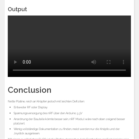
Output
Conclusion
Nette Platine, reich an Knöpfen jedoch mit leichten Defiziten:
Entweder RF oder Display
Spannungsversorgung des nRF über den Arduino 3.3V
Anordnung der Bauteile könnte besser sein, nRF Modul wäre nach oben zeigend besser
platziert.
Wenig vollständige Dokumentation zu finden, meist werden nur die Knöpfe und der
Joystick ausgelesen.