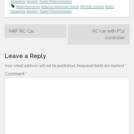
frequency
,
Sensors
,
Taster/Potentiometer
Advertisements
,
Arduino expansion board
,
Remote control
,
Radio
frequency
,
Sensors
,
Taster/Potentiometer
Post
NRF RC Car
RC car with PS2
navigation
controller
Leave a Reply
Your email address will not be published.
Required fields are marked
*
Comment
*