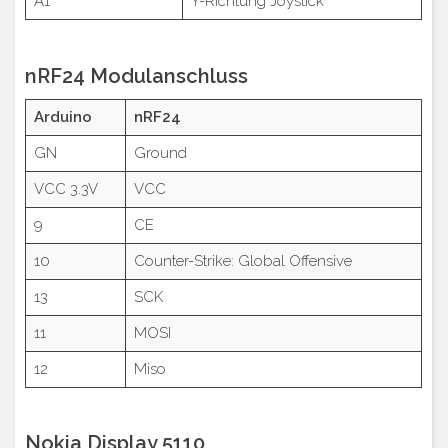
A1
Y-Richtung Joystick
nRF24 Modulanschluss
Arduino
nRF24
GN
Ground
VCC 3.3V
VCC
9
CE
10
Counter-Strike: Global Offensive
13
SCK
11
MOSI
12
Miso
Nokia Display 5110