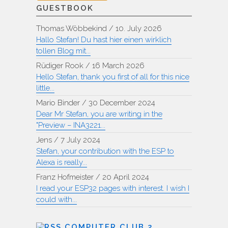
GUESTBOOK
Thomas Wöbbekind
/
10. July 2026
Hallo Stefan! Du hast hier einen wirklich
tollen Blog mit...
Rüdiger Rook
/
16 March 2026
Hello Stefan, thank you first of all for this nice
little...
Mario Binder
/
30 December 2024
Dear Mr Stefan, you are writing in the
"Preview – INA3221...
Jens
/
7 July 2024
Stefan, your contribution with the ESP to
Alexa is really...
Franz Hofmeister
/
20 April 2024
I read your ESP32 pages with interest. I wish I
could with...
COMPUTER CLUB 2