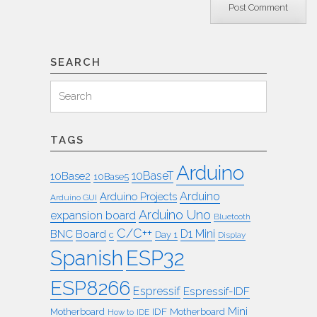
SEARCH
Search
Search
for:
TAGS
Arduino
10BaseT
10Base2
10Base5
Arduino
Arduino Projects
Arduino GUI
Arduino Uno
expansion board
Bluetooth
C/C++
BNC
Board
D1 Mini
c
Day 1
Display
ESP32
Spanish
ESP8266
Espressif
Espressif-IDF
Mini
IDF
Motherboard
Motherboard
How to
IDE