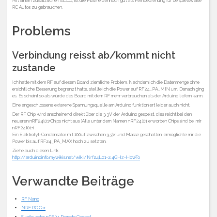
Mit einem zusätzlichen ELCO, ist die Platine dennoch gut als Fernbedienung für beispielsweise
RC Autos zu gebrauchen.
Problems
Verbindung reisst ab/kommt nicht
zustande
Ich hatte mit dem RF auf diesem Board ziemliche Problem. Nachdem ich die Datenmenge ohne
ersichtliche Besserung begrenzt hatte, stellte ich die Power auf RF24_PA_MIN um. Danach ging
es. Es scheint so als würde das Board mit dem RF mehr verbrauchen als der Arduino liefern kann.
Eine angeschlossene exterene Spannungsquelle am Arduino funktioniert leider auch nicht.
Der RF Chip wird anscheinend direkt über die 3,3V der Arduino gespeist, dies reicht bei den
neueren nRF24l01+Chips nicht aus (Alle unter dem Namen nRF24l01 erworben Chips sind bei mir
nRF24l01+) .
Ein Elektrolyt-Condensator mit 100uf zwischen 3,3V und Masse geschalten, ermöglichte mir die
Power bis auf RF24_PA_MAX hoch zu setzten.
Ziehe auch diesen Link:
http://arduinoinfo.mywikis.net/wiki/Nrf24L01-2.4GHz-HowTo
Verwandte Beiträge
RF Nano
NRF RC Car
Sunfounder nRF24 Remote Control