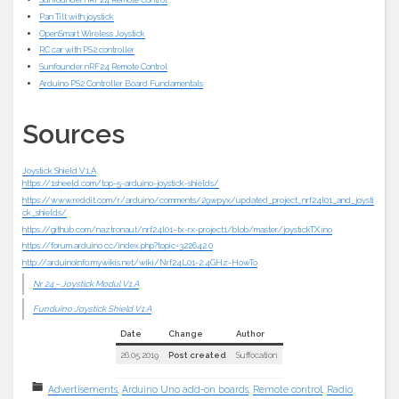
Pan Tilt with joystick
OpenSmart Wireless Joystick
RC car with PS2 controller
Sunfounder nRF24 Remote Control
Arduino PS2 Controller Board Fundamentals
Sources
Joystick Shield V1.A
https://1sheeld.com/top-5-arduino-joystick-shields/
https://www.reddit.com/r/arduino/comments/29wpyx/updated_project_nrf24l01_and_joysti
ck_shields/
https://github.com/naztronaut/nrf24l01–tx-rx-project1/blob/master/joystickTX.ino
https://forum.arduino.cc/index.php?topic=322642.0
http://arduinoinfo.mywikis.net/wiki/Nrf24L01-2.4GHz-HowTo
Nr. 24 – Joystick Modul V1.A
Funduino Joystick Shield V1.A
Date
Change
Author
26.05.2019
Post created
Suffocation
Advertisements
,
Arduino Uno add-on boards
,
Remote control
,
Radio