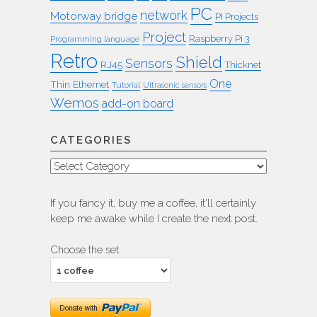
PC
network
Motorway bridge
PI Projects
Project
Raspberry Pi 3
Programming language
Retro
Shield
Sensors
RJ45
Thicknet
One
Thin Ethernet
Tutorial
Ultrasonic sensors
Wemos
add-on board
CATEGORIES
Categories
If you fancy it, buy me a coffee, it'll certainly
keep me awake while I create the next post.
Choose the set