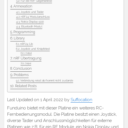
Für die nRF Gegensetelle
Annexation
Joystick und Taster
nRF24 Modulanschluss
Nokia Display 5110
Bluetooth Modul
Programming
Library
nRF24 Lib
Joystick und Knöpfetest
Output
nRF Übertragung
Output
Conclusion
Problems
Verbindung reisst ab/kommt nicht zustande
Related Posts
Last Updated on 1 April 2022 by
Suffocation
Funduino bietet mit dieser Platine ein weiteres RC-
Fernbedienungsmodul. Die Platine besitzt einen Joystick,
diverse Taster und Anschlussmöglichkeiten für externe
Platinen wie z.B. für ein RF Module, ein Nokia Display und