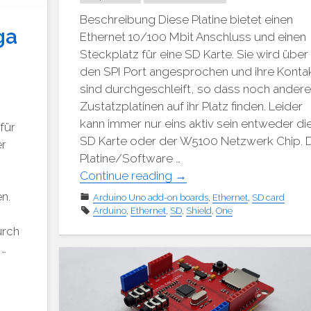
Beschreibung Diese Platine bietet einen
ga
Ethernet 10/100 Mbit Anschluss und einen
Steckplatz für eine SD Karte. Sie wird über
den SPI Port angesprochen und ihre Konta
sind durchgeschleift, so dass noch ander
Zustatzplatinen auf ihr Platz finden. Leider
kann immer nur eins aktiv sein entweder di
für
SD Karte oder der W5100 Netzwerk Chip. 
er
Platine/Software …
"Arduino
Continue reading
→
Ethernet
n.
Arduino Uno add-on boards
,
Ethernet
,
SD card
Platine
Arduino
,
Ethernet
,
SD
,
Shield
,
One
W5100"
urch
 …