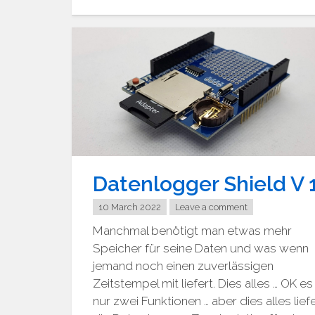
Mega
Logger
Shield"
Datenlogger Shield V 
10 March 2022
Leave a comment
Manchmal benötigt man etwas mehr
Speicher für seine Daten und was wenn
jemand noch einen zuverlässigen
Zeitstempel mit liefert. Dies alles … OK es
nur zwei Funktionen … aber dies alles lief