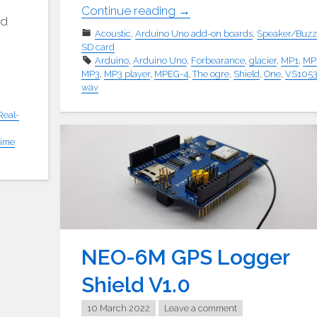
"Arduino
Continue reading
→
nd
VS1053
Acoustic
,
Arduino Uno add-on boards
,
Speaker/Buzz
MP3
SD card
Arduino
,
Arduino Uno
,
Forbearance
,
glacier
,
MP1
,
MP
Audio
MP3
,
MP3 player
,
MPEG-4
,
The ogre
,
Shield
,
One
,
VS105
Shield
wav
mit
TF
Real-
Karte"
time
NEO-6M GPS Logger
Shield V1.0
10 March 2022
Leave a comment