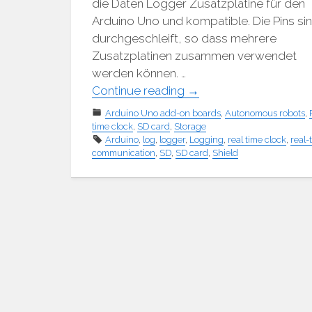
die Daten Logger Zusatzplatine für den
Arduino Uno und kompatible. Die Pins si
durchgeschleift, so dass mehrere
Zusatzplatinen zusammen verwendet
werden können. …
"Daten
Continue reading
→
Logger
Arduino Uno add-on boards
,
Autonomous robots
,
Shield
time clock
,
SD card
,
Storage
Arduino
,
log
,
logger
,
Logging
,
real time clock
,
real-
V
communication
,
SD
,
SD card
,
Shield
1.0"