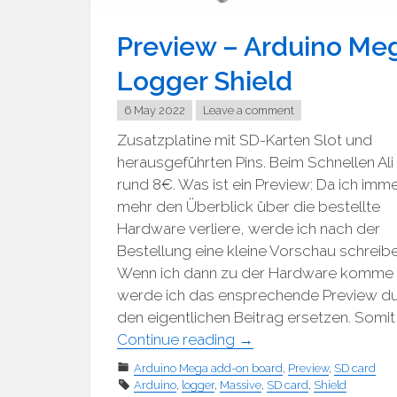
Preview – Arduino Me
Logger Shield
6 May 2022
Leave a comment
Zusatzplatine mit SD-Karten Slot und
herausgeführten Pins. Beim Schnellen Ali 
rund 8€. Was ist ein Preview: Da ich imm
mehr den Überblick über die bestellte
Hardware verliere, werde ich nach der
Bestellung eine kleine Vorschau schreibe
Wenn ich dann zu der Hardware komme
werde ich das ensprechende Preview d
den eigentlichen Beitrag ersetzen. Somit
"Preview
Continue reading
→
–
Arduino Mega add-on board
,
Preview
,
SD card
Arduino
Arduino
,
logger
,
Massive
,
SD card
,
Shield