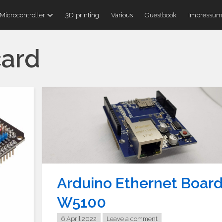
Microcontroller
3D printing
Various
Guestbook
Impressu
card
Arduino Ethernet Boar
W5100
6 April 2022
Leave a comment