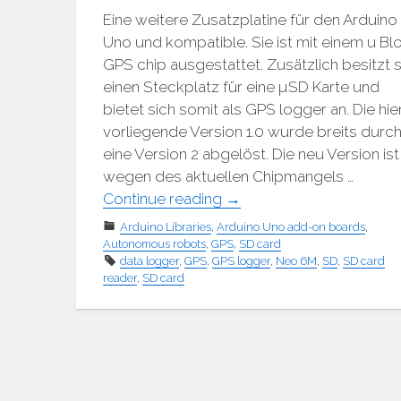
Eine weitere Zusatzplatine für den Arduino
Uno und kompatible. Sie ist mit einem u Bl
GPS chip ausgestattet. Zusätzlich besitzt s
einen Steckplatz für eine µSD Karte und
bietet sich somit als GPS logger an. Die hie
vorliegende Version 1.0 wurde breits durc
eine Version 2 abgelöst. Die neu Version ist
wegen des aktuellen Chipmangels …
"NEO-
Continue reading
→
6M
Arduino Libraries
,
Arduino Uno add-on boards
,
GPS
Autonomous robots
,
GPS
,
SD card
data logger
,
GPS
,
GPS logger
,
Neo 6M
,
SD
,
SD card
Logger
reader
,
SD card
Shield
V1.0"