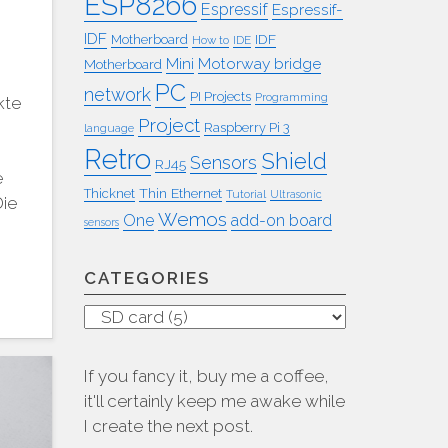
ESP8266
Espressif
Espressif-
IDF
IDF
Motherboard
How to
IDE
Mini
Motorway bridge
Motherboard
PC
network
PI Projects
Programming
kte
Project
e
Raspberry Pi 3
language
Retro
Shield
Sensors
RJ45
e
Thin Ethernet
Thicknet
Tutorial
Ultrasonic
Die
Wemos
One
add-on board
sensors
CATEGORIES
Categories
If you fancy it, buy me a coffee,
it'll certainly keep me awake while
I create the next post.