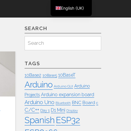
English (UK)
m
Deutsch
SEARCH
Search
Search
for:
TAGS
10BaseT
10Base2
10Base5
Arduino
Arduino
Arduino GUI
Arduino expansion board
Projects
Arduino Uno
BNC
Board
c
Bluetooth
d
C/C++
D1 Mini
Day 1
Display
ESP32
Spanish