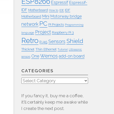
ESP8266
Espressif
Espressif-
IDF
IDF
Motherboard
How to
IDE
Mini
Motorway bridge
Motherboard
PC
network
PI Projects
Programming
Project
Raspberry Pi 3
language
Retro
Shield
Sensors
RJ45
Thin Ethernet
Thicknet
Tutorial
Ultrasonic
Wemos
One
add-on board
sensors
CATEGORIES
Categories
If you fancy it, buy me a coffee,
it'll certainly keep me awake while
I create the next post.