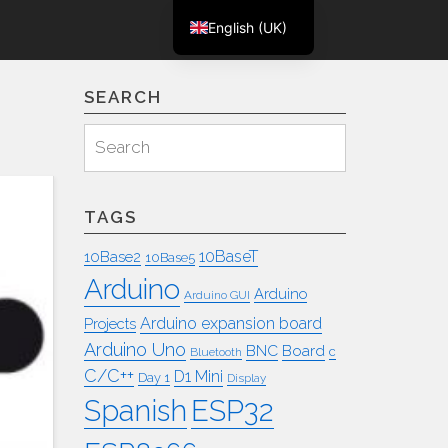
English (UK)
m
Deutsch
SEARCH
Search
Search
for:
TAGS
10BaseT
10Base2
10Base5
Arduino
Arduino
Arduino GUI
Arduino expansion board
Projects
Arduino Uno
BNC
Board
c
Bluetooth
C/C++
D1 Mini
Day 1
Display
ESP32
Spanish