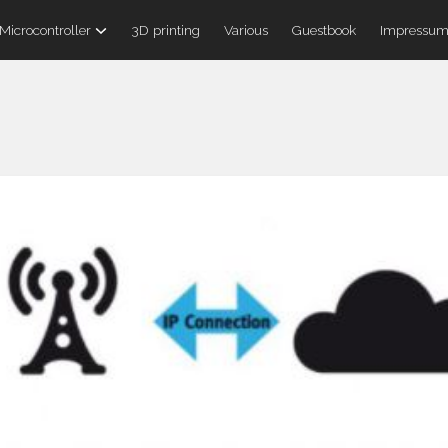
Microcontroller
3D printing
Various
Guestbook
Impressu