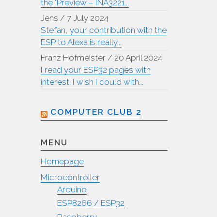
the "Preview – INA3221...
Jens
/
7 July 2024
Stefan, your contribution with the
ESP to Alexa is really...
Franz Hofmeister
/
20 April 2024
I read your ESP32 pages with
interest. I wish I could with...
COMPUTER CLUB 2
MENU
Homepage
Microcontroller
Arduino
ESP8266 / ESP32
Raspberry