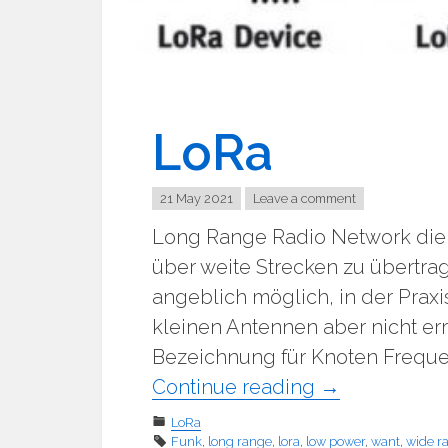
LoRa
21 May 2021
Leave a comment
Long Range Radio Network die
über weite Strecken zu übertra
angeblich möglich, in der Prax
kleinen Antennen aber nicht err
Bezeichnung für Knoten Frequen
"LoRa"
Continue reading
→
LoRa
Funk
,
long range
,
lora
,
low power
,
want
,
wide r