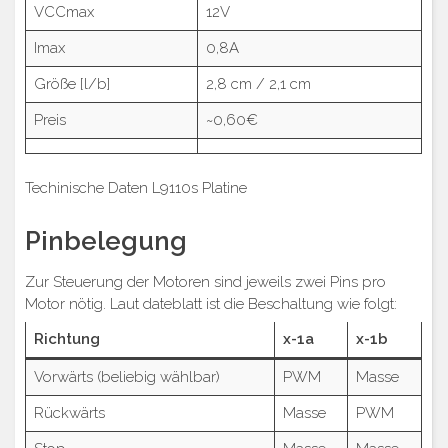
VCCmax
12V
Imax
0,8A
Größe [l/b]
2,8 cm / 2,1 cm
Preis
~0,60€
Techinische Daten L9110s Platine
Pinbelegung
Zur Steuerung der Motoren sind jeweils zwei Pins pro
Motor nötig. Laut dateblatt ist die Beschaltung wie folgt:
Richtung
x-1a
x-1b
Vorwärts (beliebig wählbar)
PWM
Masse
Rückwärts
Masse
PWM