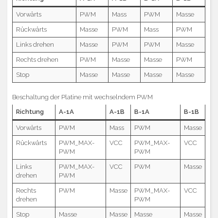
Vorwärts
PWM
Mass
PWM
Masse
Rückwärts
Masse
PWM
Mass
PWM
Links drehen
Masse
PWM
PWM
Masse
Rechts drehen
PWM
Masse
Masse
PWM
Stop
Masse
Masse
Masse
Masse
Beschaltung der Platine mit wechselndem PWM
Richtung
A-1A
A-1B
B-1A
B-1B
Vorwärts
PWM
Mass
PWM
Masse
Rückwärts
PWM_MAX-
VCC
PWM_MAX-
VCC
PWM
PWM
Links
PWM_MAX-
VCC
PWM
Masse
drehen
PWM
Rechts
PWM
Masse
PWM_MAX-
VCC
drehen
PWM
Stop
Masse
Masse
Masse
Masse