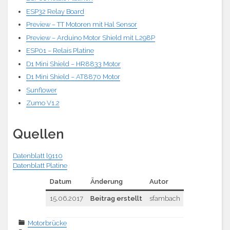
ESP32 Relay Board
Preview – TT Motoren mit Hal Sensor
Preview – Arduino Motor Shield mit L298P
ESP01 – Relais Platine
D1 Mini Shield – HR8833 Motor
D1 Mini Shield – AT8870 Motor
Sunflower
Zumo V1.2
Quellen
Datenblatt l9110
Datenblatt Platine
Datum
Änderung
Autor
15.06.2017
Beitrag erstellt
sfambach
Motorbrücke