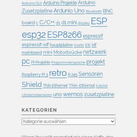
Arduino
Arduino Projekte
Arduino GUI
Ardunio Uno
Zusatzplatine
BNC
Bluetooth
ESP
C/C++
board
d1 mini
c
d1
display
esp32
ESP8266
espressif
espressif-idf
idf
hauptplatine
howto
IDE
netzwerk
mini
Motorbrücke
mainboard
pc
projekt
PI Projekte
Programmiersprache
retro
Sensoren
RJ45
Raspberry PI 3
Shield
Thin-Ethernet
Thik-Ethernet
tutorial
wemos
uno
zusatzplatine
Ultraschallsensoren
KATEGORIEN
Kategorien