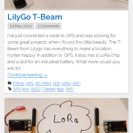
LilyGo T-Beam
24 May 2021
2 Comments
I've just connected a node to GPS and was looking for
some great projects when I found this little beauty. The T-
Beam from Lilygo has everything to make a location
hunter happy. In addition to GPS, it also has a LoRa chip
and a slot for an industrial battery. What more could you
ask for.
"LilyGo
Continue reading
→
T-
ESP32
,
GPS
,
I2C/Wire
,
LED
,
LoRa
,
WiFi
Beam"
GPS
,
lora
,
OLED
,
T-beam
,
ttgo
,
WiFi