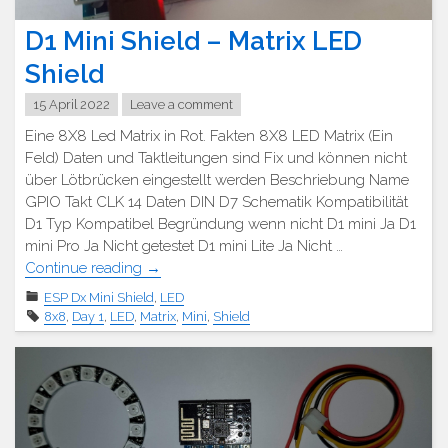
D1 Mini Shield – Matrix LED
Shield
15 April 2022
Leave a comment
Eine 8X8 Led Matrix in Rot. Fakten 8X8 LED Matrix (Ein
Feld) Daten und Taktleitungen sind Fix und können nicht
über Lötbrücken eingestellt werden Beschriebung Name
GPIO Takt CLK 14 Daten DIN D7 Schematik Kompatibilität
D1 Typ Kompatibel Begründung wenn nicht D1 mini Ja D1
mini Pro Ja Nicht getestet D1 mini Lite Ja Nicht …
"D1
Continue reading
→
Mini
ESP Dx Mini Shield
,
LED
Shield
8x8
,
Day 1
,
LED
,
Matrix
,
Mini
,
Shield
–
Matrix
LED
Shield"