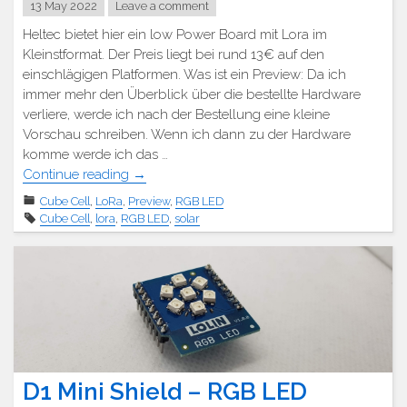
13 May 2022
Leave a comment
Heltec bietet hier ein low Power Board mit Lora im
Kleinstformat. Der Preis liegt bei rund 13€ auf den
einschlägigen Platformen. Was ist ein Preview: Da ich
immer mehr den Überblick über die bestellte Hardware
verliere, werde ich nach der Bestellung eine kleine
Vorschau schreiben. Wenn ich dann zu der Hardware
komme werde ich das …
"Preview
Continue reading
→
–
Cube Cell
,
LoRa
,
Preview
,
RGB LED
Heltec
Cube Cell
,
lora
,
RGB LED
,
solar
Cube
Cell
Board
mit
LoRa
Wan"
D1 Mini Shield – RGB LED