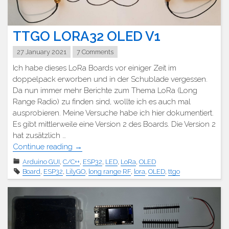
TTGO LORA32 OLED V1
27 January 2021
7 Comments
Ich habe dieses LoRa Boards vor einiger Zeit im
doppelpack erworben und in der Schublade vergessen.
Da nun immer mehr Berichte zum Thema LoRa (Long
Range Radio) zu finden sind, wollte ich es auch mal
ausprobieren. Meine Versuche habe ich hier dokumentiert.
Es gibt mittlerweile eine Version 2 des Boards. Die Version 2
hat zusätzlich …
"TTGO
Continue reading
→
LORA32
Arduino GUI
,
C/C++
,
ESP32
,
LED
,
LoRa
,
OLED
OLED
Board
,
ESP32
,
LilyGO
,
long range RF
,
lora
,
OLED
,
ttgo
V1"