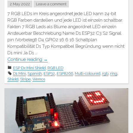
2 May 2022
Leave a comment
7 RGB LEDs im Kreis angeordnet jede LED kann 24-bit
RGB Farben darstellen und jede LED ist einzeln schaltbar.
Fakten 7 RGB Leds als Blume angeordnet LED einzeln
Ansteuerbar Beschriebung Name D1 ESP32 C3 S2 Signal
pin (Vorbelegt) D4 GPIO2 16 6 16 Schaltplan
Kompatibilität D1 Typ Kompatibel Begründung wenn nicht
D1 mini Ja D1 …
"D1
Continue reading
→
Mini
ESP Dx Mini Shield
,
RGB LED
Shield
D1 Mini
,
Spanish
,
ESP32
,
ESP8266
,
Multi-coloured
,
rgb
,
ring
,
–
Shield
,
Stripe
,
Wemos
RGB
LED"