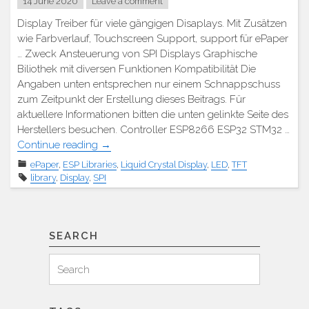
14 June 2020
Leave a comment
Display Treiber für viele gängigen Disaplays. Mit Zusätzen
wie Farbverlauf, Touchscreen Support, support für ePaper
… Zweck Ansteuerung von SPI Displays Graphische
Biliothek mit diversen Funktionen Kompatibilität Die
Angaben unten entsprechen nur einem Schnappschuss
zum Zeitpunkt der Erstellung dieses Beitrags. Für
aktuellere Informationen bitten die unten gelinkte Seite des
Herstellers besuchen. Controller ESP8266 ESP32 STM32 …
"TFT_eSPI
Continue reading
→
Display
ePaper
,
ESP Libraries
,
Liquid Crystal Display
,
LED
,
TFT
Bibliothek"
library
,
Display
,
SPI
SEARCH
Search
Search
for: