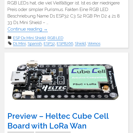
RGB LEDs hat, die viel Vielfältiger ist. Ist es der niedrigere
Preis oder simpler Purismus. Fakten Eine RGB LED
Beschriebung Name D1 ESP32 C3 S2 RGB Pin D2 4 21 8
33 D1 Mini Shield – …
"D1
Continue reading
→
Mini
ESP Dx Mini Shield
,
RGB LED
Shield
D1 Mini
,
Spanish
,
ESP32
,
ESP8266
,
Shield
,
Wemos
–
RGB
LED
(Einzeln)"
Preview – Heltec Cube Cell
Board with LoRa Wan