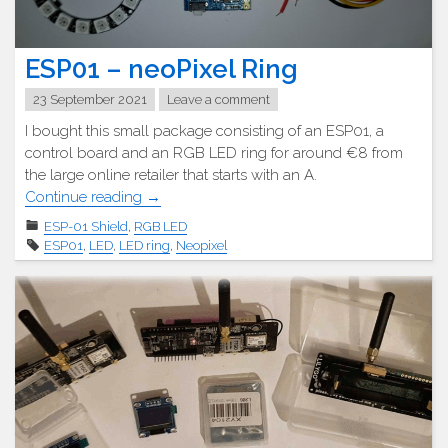
ESP01 – neoPixel Ring
23 September 2021
Leave a comment
I bought this small package consisting of an ESP01, a
control board and an RGB LED ring for around €8 from
the large online retailer that starts with an A.
"ESP01
Continue reading
→
–
ESP-01 Shield
,
RGB LED
neoPixel
ESP01
,
LED
,
LED ring
,
Neopixel
Ring"