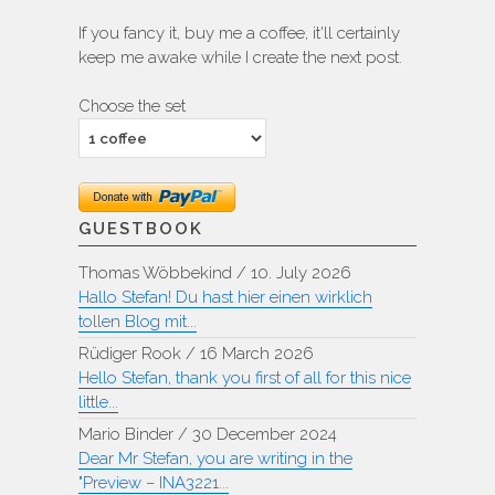
If you fancy it, buy me a coffee, it'll certainly
keep me awake while I create the next post.
Choose the set
GUESTBOOK
Thomas Wöbbekind
/
10. July 2026
Hallo Stefan! Du hast hier einen wirklich
tollen Blog mit...
Rüdiger Rook
/
16 March 2026
Hello Stefan, thank you first of all for this nice
little...
Mario Binder
/
30 December 2024
Dear Mr Stefan, you are writing in the
"Preview – INA3221...