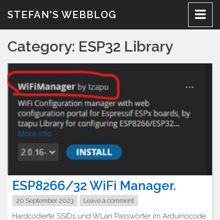
Skip
STEFAN'S WEBBLOG
to
content
Category:
ESP32 Library
ESP8266/32 WiFi Manager.
20 September 2023
Leave a comment
Hardcodierte SSIDs und WLan Passwörter im Arduinocode