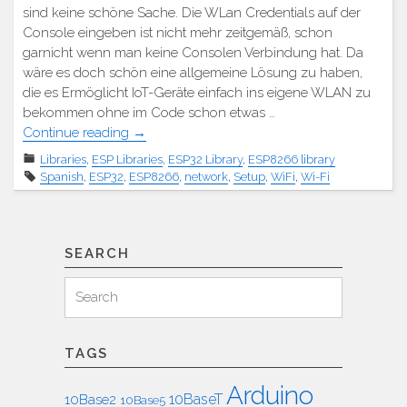
sind keine schöne Sache. Die WLan Credentials auf der
Console eingeben ist nicht mehr zeitgemäß, schon
garnicht wenn man keine Consolen Verbindung hat. Da
wäre es doch schön eine allgemeine Lösung zu haben,
die es Ermöglicht IoT-Geräte einfach ins eigene WLAN zu
bekommen ohne im Code schon etwas …
"ESP8266/32
Continue reading
→
WiFi
Libraries
,
ESP Libraries
,
ESP32 Library
,
ESP8266 library
Manager"
Spanish
,
ESP32
,
ESP8266
,
network
,
Setup
,
WiFi
,
Wi-Fi
SEARCH
Search
Search
for:
TAGS
Arduino
10BaseT
10Base2
10Base5