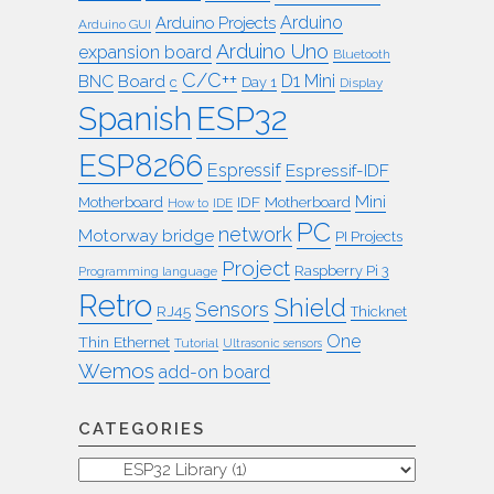
Arduino
Arduino Projects
Arduino GUI
Arduino Uno
expansion board
Bluetooth
C/C++
BNC
Board
D1 Mini
c
Day 1
Display
ESP32
Spanish
ESP8266
Espressif
Espressif-IDF
Mini
IDF
Motherboard
Motherboard
How to
IDE
PC
network
Motorway bridge
PI Projects
Project
Raspberry Pi 3
Programming language
Retro
Shield
Sensors
RJ45
Thicknet
One
Thin Ethernet
Tutorial
Ultrasonic sensors
Wemos
add-on board
CATEGORIES
Categories