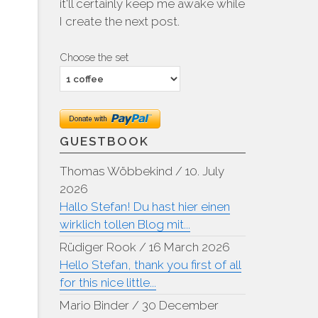
it'll certainly keep me awake while
I create the next post.
Choose the set
GUESTBOOK
Thomas Wöbbekind
/
10. July
2026
Hallo Stefan! Du hast hier einen
wirklich tollen Blog mit...
Rüdiger Rook
/
16 March 2026
Hello Stefan, thank you first of all
for this nice little...
Mario Binder
/
30 December