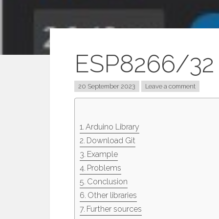
ESP8266/32 
20 September 2023
Leave a comment
Arduino Library
Download Git
Example
Problems
Conclusion
Other libraries
Further sources