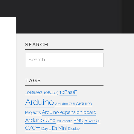
SEARCH
Search
Search
for:
TAGS
10BaseT
10Base2
10Base5
Arduino
Arduino
Arduino GUI
Arduino expansion board
Projects
Arduino Uno
BNC
Board
c
Bluetooth
C/C++
D1 Mini
Day 1
Display