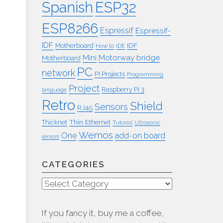
ESP32
Spanish
ESP8266
Espressif
Espressif-
IDF
IDF
Motherboard
How to
IDE
Mini
Motorway bridge
Motherboard
PC
network
PI Projects
Programming
Project
Raspberry Pi 3
language
Retro
Shield
Sensors
RJ45
Thin Ethernet
Thicknet
Tutorial
Ultrasonic
Wemos
One
add-on board
sensors
CATEGORIES
Categories
If you fancy it, buy me a coffee,