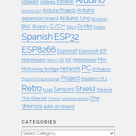
Arduino
10BaseT
10Base2
10Base5
Arduino
Arduino Projects
Arduino GUI
Arduino Uno
expansion board
Bluetooth
C/C++
BNC
Board
D1 Mini
c
Day 1
Display
ESP32
Spanish
ESP8266
Espressif
Espressif-IDF
Mini
IDF
Motherboard
Motherboard
How to
IDE
PC
network
Motorway bridge
PI Projects
Project
Raspberry Pi 3
Programming language
Retro
Shield
Sensors
RJ45
Thicknet
One
Thin Ethernet
Tutorial
Ultrasonic sensors
Wemos
add-on board
CATEGORIES
Categories