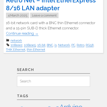
Retro Net – Intel EtherExpress
8/16 LAN adapter
4 March 2025
Leave a comment
16-bit network card with a BNC thin Ethernet connector
and a 15-pin SUB-D thick Ethernet connector.
"Retro
Continue reading
→
Net
network
–
10Base2
,
10Base5
,
16-bit
,
BNC
,
is
,
Network
,
PC
,
Retro
,
RG58
,
Intel
THIK Ethernet
,
thin Ethernet
EtherExpress
8/16
LAN
SEARCH
Adapter"
Search
Search
for:
TAGS