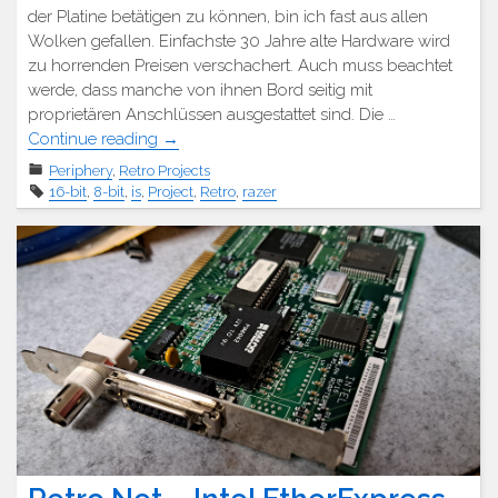
der Platine betätigen zu können, bin ich fast aus allen
Wolken gefallen. Einfachste 30 Jahre alte Hardware wird
zu horrenden Preisen verschachert. Auch muss beachtet
werde, dass manche von ihnen Bord seitig mit
proprietären Anschlüssen ausgestattet sind. Die …
"Retro
Continue reading
→
Projekt
Periphery
,
Retro Projects
–
16-bit
,
8-bit
,
is
,
Project
,
Retro
,
razer
16Bit
ISA
Riser
Karte"