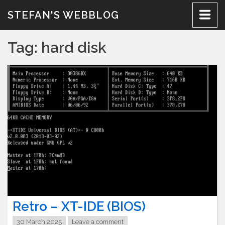
Skip
STEFAN'S WEBBLOG
to
content
Tag:
hard disk
Retro – XT-IDE (BIOS)
30 March 2025
Leave a comment