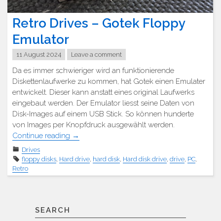
Retro Drives – Gotek Floppy
Emulator
11 August 2024
Leave a comment
Da es immer schwieriger wird an funktionierende
Diskettenlaufwerke zu kommen, hat Gotek einen Emulater
entwickelt. Dieser kann anstatt eines original Laufwerks
eingebaut werden. Der Emulator liesst seine Daten von
Disk-Images auf einem USB Stick. So können hunderte
von Images per Knopfdruck ausgewählt werden.
"Retro
Continue reading
→
Laufwerke
Drives
–
floppy disks
,
Hard drive
,
hard disk
,
Hard disk drive
,
drive
,
PC
,
Gotek
Retro
Floppy
Emulator"
SEARCH