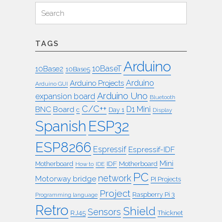
Search
Search
for:
TAGS
Arduino
10BaseT
10Base2
10Base5
Arduino
Arduino Projects
Arduino GUI
Arduino Uno
expansion board
Bluetooth
C/C++
BNC
Board
D1 Mini
c
Day 1
Display
ESP32
Spanish
ESP8266
Espressif
Espressif-IDF
Mini
IDF
Motherboard
Motherboard
How to
IDE
PC
network
Motorway bridge
PI Projects
Project
Raspberry Pi 3
Programming language
Retro
Shield
Sensors
RJ45
Thicknet