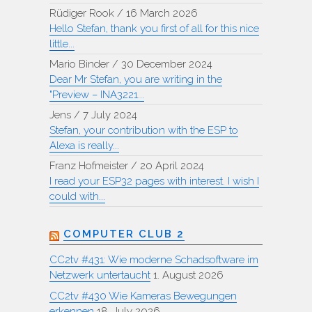
Rüdiger Rook
/
16 March 2026
Hello Stefan, thank you first of all for this nice
little...
Mario Binder
/
30 December 2024
Dear Mr Stefan, you are writing in the
"Preview – INA3221...
Jens
/
7 July 2024
Stefan, your contribution with the ESP to
Alexa is really...
Franz Hofmeister
/
20 April 2024
I read your ESP32 pages with interest. I wish I
could with...
COMPUTER CLUB 2
CC2tv #431: Wie moderne Schadsoftware im
Netzwerk untertaucht
1. August 2026
CC2tv #430 Wie Kameras Bewegungen
erkennen
18. July 2026