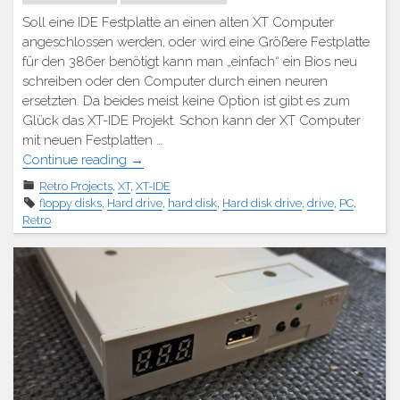
Soll eine IDE Festplatte an einen alten XT Computer
angeschlossen werden, oder wird eine Größere Festplatte
für den 386er benötigt kann man „einfach“ ein Bios neu
schreiben oder den Computer durch einen neuren
ersetzten. Da beides meist keine Option ist gibt es zum
Glück das XT-IDE Projekt. Schon kann der XT Computer
mit neuen Festplatten …
"Retro
Continue reading
→
–
Retro Projects
,
XT
,
XT-IDE
XT-
floppy disks
,
Hard drive
,
hard disk
,
Hard disk drive
,
drive
,
PC
,
IDE
Retro
(BIOS)"