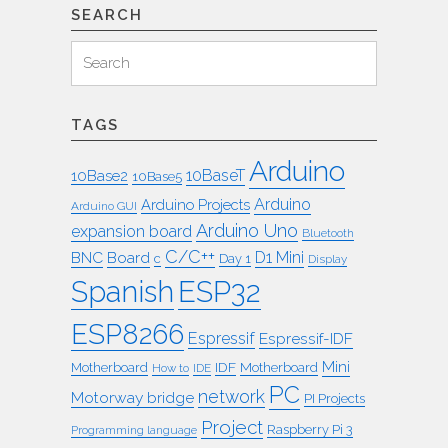
SEARCH
Search
Search
for:
TAGS
Arduino
10BaseT
10Base2
10Base5
Arduino
Arduino Projects
Arduino GUI
Arduino Uno
expansion board
Bluetooth
C/C++
BNC
Board
D1 Mini
c
Day 1
Display
ESP32
Spanish
ESP8266
Espressif
Espressif-IDF
Mini
IDF
Motherboard
Motherboard
How to
IDE
PC
network
Motorway bridge
PI Projects
Project
Raspberry Pi 3
Programming language