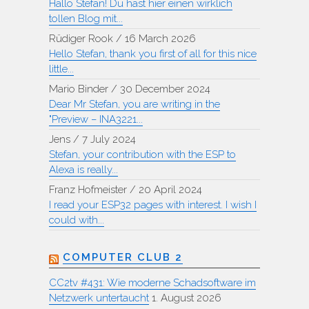
Hallo Stefan! Du hast hier einen wirklich
tollen Blog mit...
Rüdiger Rook
/
16 March 2026
Hello Stefan, thank you first of all for this nice
little...
Mario Binder
/
30 December 2024
Dear Mr Stefan, you are writing in the
"Preview – INA3221...
Jens
/
7 July 2024
Stefan, your contribution with the ESP to
Alexa is really...
Franz Hofmeister
/
20 April 2024
I read your ESP32 pages with interest. I wish I
could with...
COMPUTER CLUB 2
CC2tv #431: Wie moderne Schadsoftware im
Netzwerk untertaucht
1. August 2026