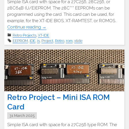
Simple ISA card with space for a 27C256, 28C256, or
28C64B (U/E)EPROM. The 28C*** EEPROMs can be
programmed using the card. This card can be used, for
example, for the XT-IDE BIOS, XT-RAMTEST, or ROMOS.
"Retro
Continue reading
→
Projekt
Retro Projects
,
XT-IDE
–
EEPROM
,
IDE
,
is
,
Project
,
Retro
,
rom
,
xtide
ISA-
Boot
EEPROM
Karte"
Retro Project – Mini ISA ROM
Card
31 March 2025
Simple ISA card with space for a 27C256 type ROM. The