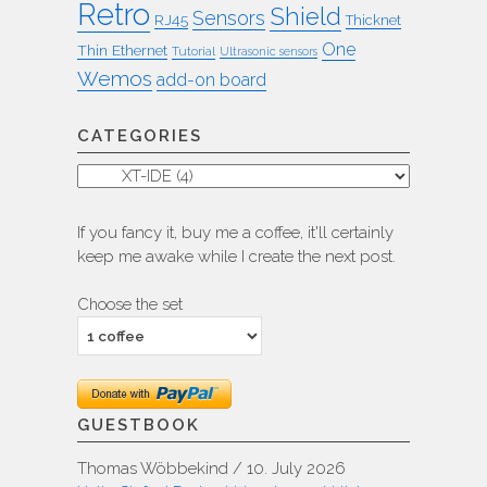
Retro
Shield
Sensors
RJ45
Thicknet
One
Thin Ethernet
Tutorial
Ultrasonic sensors
Wemos
add-on board
CATEGORIES
Categories
If you fancy it, buy me a coffee, it'll certainly
keep me awake while I create the next post.
Choose the set
GUESTBOOK
Thomas Wöbbekind
/
10. July 2026