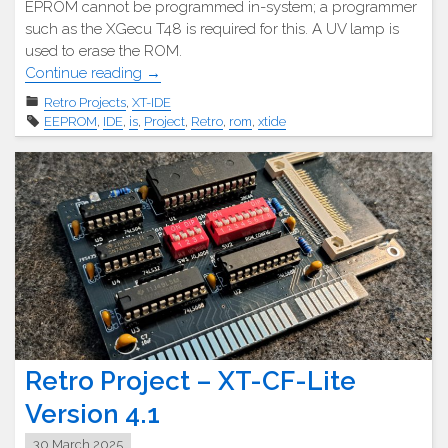
EPROM cannot be programmed in-system; a programmer
such as the XGecu T48 is required for this. A UV lamp is
used to erase the ROM.
"Retro
Continue reading
→
Projekt
Retro Projects
,
XT-IDE
–
EEPROM
,
IDE
,
is
,
Project
,
Retro
,
rom
,
xtide
Mini
ISA
Rom
Karte"
Retro Project – XT-CF-Lite
Version 4.1
30 March 2025