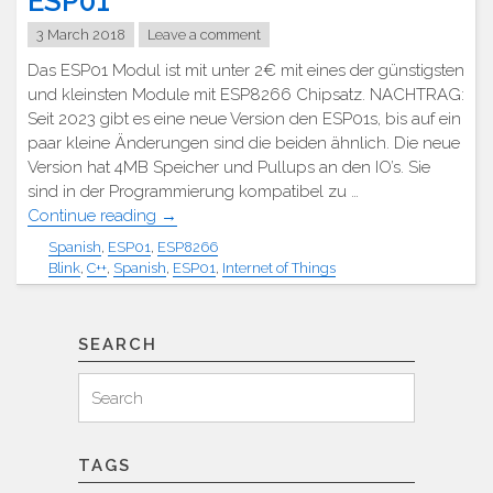
ESP01
3 March 2018
Leave a comment
Das ESP01 Modul ist mit unter 2€ mit eines der günstigsten
und kleinsten Module mit ESP8266 Chipsatz. NACHTRAG:
Seit 2023 gibt es eine neue Version den ESP01s, bis auf ein
paar kleine Änderungen sind die beiden ähnlich. Die neue
Version hat 4MB Speicher und Pullups an den IO’s. Sie
sind in der Programmierung kompatibel zu …
"ESP01"
Continue reading
→
Spanish
,
ESP01
,
ESP8266
Blink
,
C++
,
Spanish
,
ESP01
,
Internet of Things
SEARCH
Search
Search
for:
TAGS