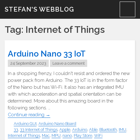
Skip
STEFAN'S WEBBLOG
to
content
Tag:
Internet of Things
Arduino Nano 33 IoT
24 September 2023
Leave a comment
In a shopping frenzy, I couldn't resist and ordered the new
power pack from Arduino. The 33 IoT is in the form factor
of the Nano but has Wi-Fi. It also has an integrated IMU
with which acceleration and spatial orientation can be
determined. More about this amazing board in the
following sections. …
"Arduino
Continue reading
→
Nano
Arduino GUI
,
Arduino Nano Board
33
33
,
33 Internet of Things
,
Apple
,
Arduino
,
Able
,
Bluetooth
,
IMU
,
IOT"
Internet of Things
,
Mac
,
MPU
,
nano
,
Play Store
,
WiFi