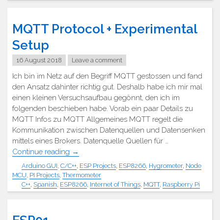
MQTT Protocol + Experimental
Setup
16 August 2018
Leave a comment
Ich bin im Netz auf den Begriff MQTT gestossen und fand
den Ansatz dahinter richtig gut. Deshalb habe ich mir mal
einen kleinen Versuchsaufbau gegönnt, den ich im
folgenden beschieben habe. Vorab ein paar Details zu
MQTT Infos zu MQTT Allgemeines MQTT regelt die
Kommunikation zwischen Datenquellen und Datensenken
mittels eines Brokers. Datenquelle Quellen für …
"MQTT
Continue reading
→
Protokoll
Arduino GUI
,
C/C++
,
ESP Projects
,
ESP8266
,
Hygrometer
,
Node
+
MCU
,
PI Projects
,
Thermometer
Versuchsaufbau"
C++
,
Spanish
,
ESP8266
,
Internet of Things
,
MQTT
,
Raspberry Pi