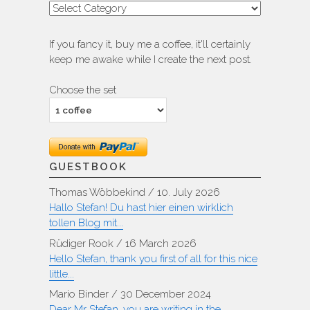
Categories
If you fancy it, buy me a coffee, it'll certainly
keep me awake while I create the next post.
Choose the set
GUESTBOOK
Thomas Wöbbekind
/
10. July 2026
Hallo Stefan! Du hast hier einen wirklich
tollen Blog mit...
Rüdiger Rook
/
16 March 2026
Hello Stefan, thank you first of all for this nice
little...
Mario Binder
/
30 December 2024
Dear Mr Stefan, you are writing in the