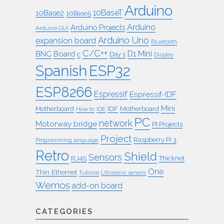
Arduino
10BaseT
10Base2
10Base5
Arduino
Arduino Projects
Arduino GUI
Arduino Uno
expansion board
Bluetooth
C/C++
BNC
Board
D1 Mini
c
Day 1
Display
ESP32
Spanish
ESP8266
Espressif
Espressif-IDF
Mini
IDF
Motherboard
Motherboard
How to
IDE
PC
network
Motorway bridge
PI Projects
Project
Raspberry Pi 3
Programming language
Retro
Shield
Sensors
RJ45
Thicknet
One
Thin Ethernet
Tutorial
Ultrasonic sensors
Wemos
add-on board
CATEGORIES