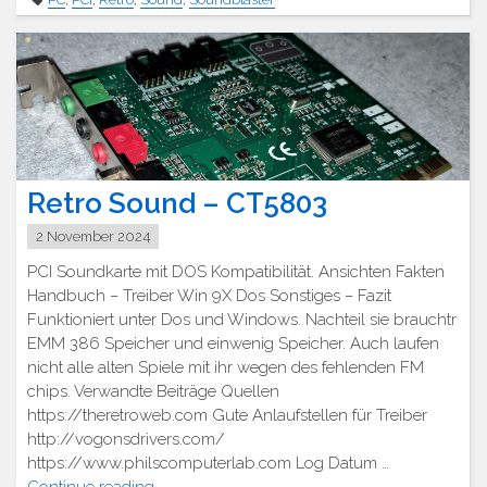
CT4810,
CT
4750"
Retro Sound – CT5803
2 November 2024
PCI Soundkarte mit DOS Kompatibilität. Ansichten Fakten
Handbuch – Treiber Win 9X Dos Sonstiges – Fazit
Funktioniert unter Dos und Windows. Nachteil sie brauchtr
EMM 386 Speicher und einwenig Speicher. Auch laufen
nicht alle alten Spiele mit ihr wegen des fehlenden FM
chips. Verwandte Beiträge Quellen
https://theretroweb.com Gute Anlaufstellen für Treiber
http://vogonsdrivers.com/
https://www.philscomputerlab.com Log Datum …
"Retro
Continue reading
→