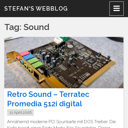
Skip
STEFAN'S WEBBLOG
to
content
Tag:
Sound
Retro Sound – Terratec
Promedia 512i digital
11 April 2026
Annähernd moderne PCI Sounkarte mit DOS Treiber. Die
Karte besizt einen Forte Media 801 Soundchip. Dieser