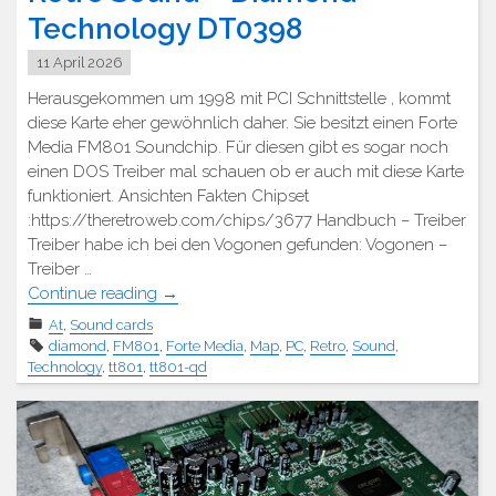
Technology DT0398
11 April 2026
Herausgekommen um 1998 mit PCI Schnittstelle , kommt
diese Karte eher gewöhnlich daher. Sie besitzt einen Forte
Media FM801 Soundchip. Für diesen gibt es sogar noch
einen DOS Treiber mal schauen ob er auch mit diese Karte
funktioniert. Ansichten Fakten Chipset
:https://theretroweb.com/chips/3677 Handbuch – Treiber
Treiber habe ich bei den Vogonen gefunden: Vogonen –
Treiber …
"Retro
Continue reading
→
Sound
At
,
Sound cards
–
diamond
,
FM801
,
Forte Media
,
Map
,
PC
,
Retro
,
Sound
,
Diamond
Technology
,
tt801
,
tt801-qd
Technologie
DT0398"