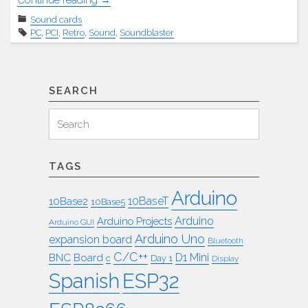
Sound
Sound cards
–
PC
,
PCI
,
Retro
,
Sound
,
Soundblaster
CT5803"
SEARCH
Search
Search
for:
TAGS
Arduino
10BaseT
10Base2
10Base5
Arduino
Arduino Projects
Arduino GUI
Arduino Uno
expansion board
Bluetooth
C/C++
BNC
Board
D1 Mini
c
Day 1
Display
ESP32
Spanish