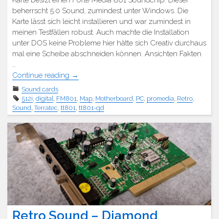
beherrscht 5.0 Sound, zumindest unter Windows. Die
Karte lässt sich leicht installieren und war zumindest in
meinen Testfällen robust. Auch machte die Installation
unter DOS keine Probleme hier hätte sich Creativ durchaus
mal eine Scheibe abschneiden können. Ansichten Fakten
…
"Retro
Continue reading
→
Sound
Sound cards
–
512i
,
digital
,
FM801
,
Map
,
Motherboard
,
PC
,
promedia
,
Retro
,
Terratec
Sound
,
Terratec
,
tt801
,
tt801-qd
Promedia 512i
digital"
Retro Sound – Diamond