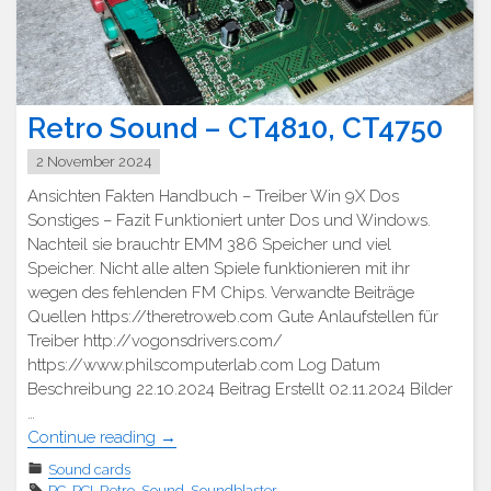
Retro Sound – CT4810, CT4750
2 November 2024
Ansichten Fakten Handbuch – Treiber Win 9X Dos
Sonstiges – Fazit Funktioniert unter Dos und Windows.
Nachteil sie brauchtr EMM 386 Speicher und viel
Speicher. Nicht alle alten Spiele funktionieren mit ihr
wegen des fehlenden FM Chips. Verwandte Beiträge
Quellen https://theretroweb.com Gute Anlaufstellen für
Treiber http://vogonsdrivers.com/
https://www.philscomputerlab.com Log Datum
Beschreibung 22.10.2024 Beitrag Erstellt 02.11.2024 Bilder
…
"Retro
Continue reading
→
Sound
Sound cards
–
PC
,
PCI
,
Retro
,
Sound
,
Soundblaster