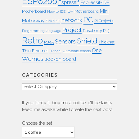
ESP8266
Espressif
Espressif-IDF
Mini
IDF
Motherboard
Motherboard
How to
IDE
PC
network
Motorway bridge
PI Projects
Project
Raspberry Pi 3
Programming language
Retro
Shield
Sensors
RJ45
Thicknet
One
Thin Ethernet
Tutorial
Ultrasonic sensors
Wemos
add-on board
CATEGORIES
Categories
If you fancy it, buy me a coffee, it'll certainly
keep me awake while I create the next post.
Choose the set