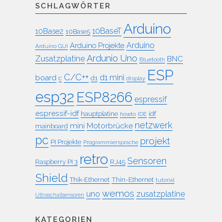
SCHLAGWÖRTER
Arduino
10BaseT
10Base2
10Base5
Arduino
Arduino Projekte
Arduino GUI
Ardunio Uno
Zusatzplatine
BNC
Bluetooth
ESP
C/C++
board
d1 mini
c
d1
display
esp32
ESP8266
espressif
espressif-idf
idf
hauptplatine
howto
IDE
netzwerk
mini
Motorbrücke
mainboard
pc
projekt
PI Projekte
Programmiersprache
retro
Sensoren
RJ45
Raspberry PI 3
Shield
Thin-Ethernet
Thik-Ethernet
tutorial
wemos
uno
zusatzplatine
Ultraschallsensoren
KATEGORIEN