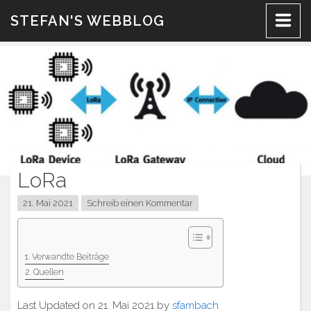
Zum
STEFAN'S WEBBLOG
Inhalt
LoRa
21. Mai 2021
Schreib einen Kommentar
Verwandte Beiträge
Quellen
Last Updated on 21. Mai 2021 by
sfambach