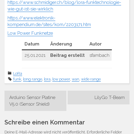
https://www.schmidiger.ch/blog/lora-funktechnologie-
wie-gut-ist-sie-wirklich
https://www.elektronik-
kompendium.de/sites/kom/2203171.htm
Low Power Funknetze
Datum
Änderung
Autor
25.01.2021
Beitrag erstellt
sfambach
LoRa
funk
,
long range
,
lora
,
low power
,
wan
,
wide range
Beitrags-
Arduino Sensor Platine
LilyGo T-Beam
Navigation
V5.0 (Sensor Shield)
Schreibe einen Kommentar
Deine E-Mail-Adresse wird nicht veröffentlicht.
Erforderliche Felder