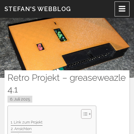
Zum
STEFAN'S WEBBLOG
Inhalt
Retro Projekt – greaseweazle
4.1
6. Juli 2025
Link zum Projekt
Ansichten