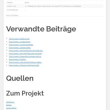
Funktion
Klasse
Lohnt es sich
Ja – Disketten für diverse Retrorechner am Arbeits PC vorbereiten ist unschlagbar.
Einschränkungen
–
Fazit zum Projekt
Verwandte Beiträge
Retro Projekt – DiskBuddy 64
Retro Projekt – Joystick Tester
Retro Projekt – ISA 8Bit Backplane
Retro Projekt – Voltage Blaster
Retro Projekt – 8Bit Isa Ethernet Card (isa8_eth)
Retro Projekt – FDC USB Floppy Disk Controller
Retro Projekt – Floppy Disk Controller (isa-fdc)
Retro Projekt – ROMOS
Retro Projekt – USB auf RS232 Mouse Adapter
Retro Projekt – Monotech ISA Double ROM
Quellen
Zum Projekt
GITHUB Link
Teileliste
Gerberdateien