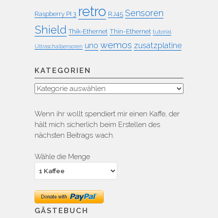
retro
Sensoren
RJ45
Raspberry PI 3
Shield
Thin-Ethernet
Thik-Ethernet
tutorial
wemos
uno
zusatzplatine
Ultraschallsensoren
KATEGORIEN
Kategorien
Wenn ihr wollt spendiert mir einen Kaffe, der
hält mich sicherlich beim Erstellen des
nächsten Beitrags wach.
Wähle die Menge
GÄSTEBUCH