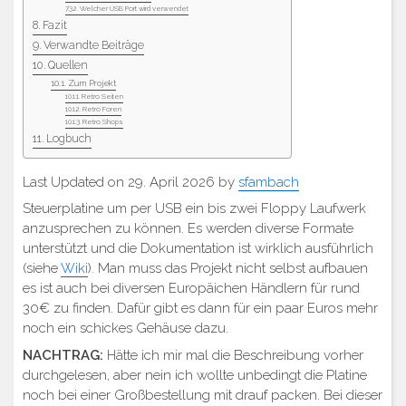
Welcher USB Port wird verwendet
Fazit
Verwandte Beiträge
Quellen
Zum Projekt
Retro Seiten
Retro Foren
Retro Shops
Logbuch
Last Updated on 29. April 2026 by
sfambach
Steuerplatine um per USB ein bis zwei Floppy Laufwerk
anzusprechen zu können. Es werden diverse Formate
unterstützt und die Dokumentation ist wirklich ausführlich
(siehe
Wiki
). Man muss das Projekt nicht selbst aufbauen
es ist auch bei diversen Europäichen Händlern für rund
30€ zu finden. Dafür gibt es dann für ein paar Euros mehr
noch ein schickes Gehäuse dazu.
NACHTRAG:
Hätte ich mir mal die Beschreibung vorher
durchgelesen, aber nein ich wollte unbedingt die Platine
noch bei einer Großbestellung mit drauf packen. Bei dieser