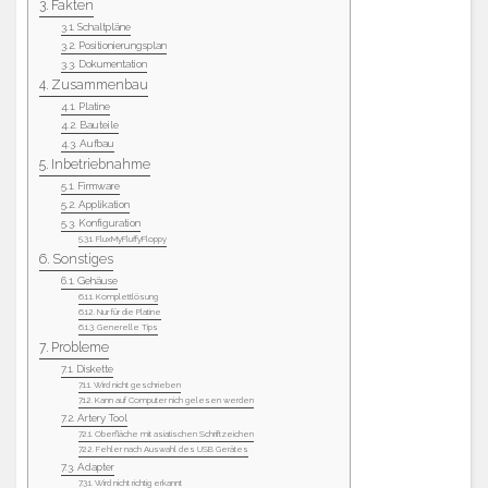
Fakten
Schaltpläne
Positionierungsplan
Dokumentation
Zusammenbau
Platine
Bauteile
Aufbau
Inbetriebnahme
Firmware
Applikation
Konfiguration
FluxMyFluffyFloppy
Sonstiges
Gehäuse
Komplettlösung
Nur für die Platine
Generelle Tips
Probleme
Diskette
Wird nicht geschrieben
Kann auf Computer nich gelesen werden
Artery Tool
Oberfläche mit asiatischen Schriftzeichen
Fehler nach Auswahl des USB Gerätes
Adapter
Wird nicht richtig erkannt