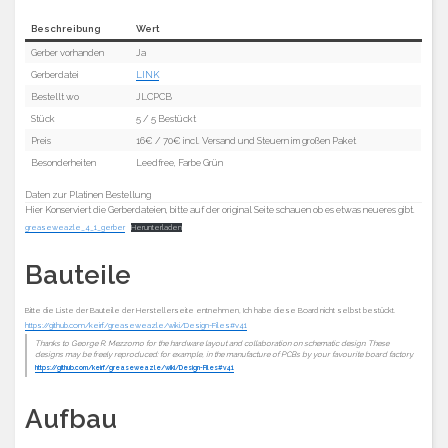
Beschreibung
Wert
Gerber vorhanden
Ja
Gerberdatei
LINK
Bestellt wo
JLCPCB
Stück
5 / 5 Bestückt
Preis
16€ / 70€ incl. Versand und Steuern im großen Paket
Besonderheiten
Leedfree, Farbe Grün
Daten zur Platinen Bestellung
Hier Konserviert die Gerberdateien, bitte auf der original Seite schauen ob es etwas neueres gibt.
greaseweazle_4_1_gerber
Herunterladen
Bauteile
Bitte die Liste der Bauteile der Herstellerseite entnehmen, Ich habe diese Board nicht selbst bestückt.
https://github.com/keirf/greaseweazle/wiki/Design-Files#v41
Thanks to George R. Mezzomo for the hardware layout and collaboration on schematic design. These
designs may be freely reproduced: for example, in the manufacture of PCBs by your favourite board factory.
https://github.com/keirf/greaseweazle/wiki/Design-Files#v41
Aufbau