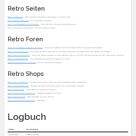
Retro Seiten
https://archive.org
– Alte Software, Magazine, Handbücher und viele mehr.
https://theretroweb.com
– PC Hardwareverzeichnis.
https://www.winhistory.de/index.php
– Dos, Windows Versions Beschreibungen.
http://www.win31.de/links.htm – Win 3.1x Tools und Tricks
Retro Foren
https://forum.classic-computing.de/forum
– Deutsch/Englische Formum mit vielen Retro-Computer Enthusiasten.
https://www.vogons.org
– Hier habe ich schon viele Tips zu Hardware gefunden, sie haben auch eine Treiber Verzeichnis.
https://www.dosforum.de
– Forum mit strikten Regeln und sehr hilfreich in Bezug zu DOS, Windows fragen werden nicht gerne gesehen.
https://dosreloaded.de
– Dos, Hardware Repartur, Bios Dateien und mehr.
https://www.winhistory-forum.net
Dos und Windows Geschichte.
Retro Shops
https://ram-co-shop.de
– PC Teile auch neuere, schon viel dort bestellt hat immer funktioniert.
http://www.amoretro.de
– Verkauft auf EBay und hat ein nettes Verzeichnis alter Hadware
https://retroreiz.de
– Atari, Nintendo, Seaga und anderes.
https://www.retroworld.info/de
– Aufkleber, Schilder und mehr.
https://retesa-nb.de
– Alte Hardware rund um den PC
https://www.retro8bitshop.com
– C64 lastig
Logbuch
Datum
Beschreibung
21.08.2024
Platine bestellt