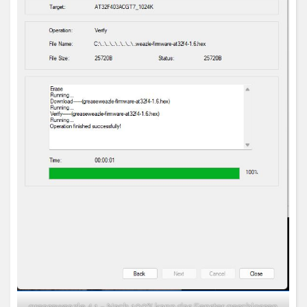
greaseweazle 4.1 – Nach 100% kann das Fenster geschlossen