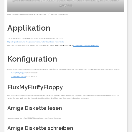
werden.
Nach dem Programmieren nicht vergessen den DFÜ Jumper zu entfernen.
Applikation
Zur Ansteuerung der Platine wird das Konsolenprogramm benötigt.
https://github.com/keirf/greaseweazle/wiki/Download-Host-Tools
Hier die Version die ich für meine Tests verwendet habe.
Windows 64-bit x64
(greaseweazle-1.22-win64.zip)
Konfiguration
Einfacher als das Konsolentool ist eine anständige Oberfläche zu verwenden. Auf der github des greaseweazle sind zwei Tools verlinkt:
FluxMyFluffyFloppy
(Frank Bopple)
GreaseweazleGUI
(Don Mankin)
FluxMyFluffyFloppy
Das Programm macht auf mich einen besseren Eindruck, deshalb habe dieses mal getestet. Programm nach Anleitung installieren und los
gehts. Es wird auch hier das Konsolentool benötigt, den Pfad zum Tool oben in Location eintragen.
Amiga Diskette lesen
greaseweazle 4.1 – FluxMyFluffyFloppy lesen von Amiga Disketten
Amiga Diskette schreiben