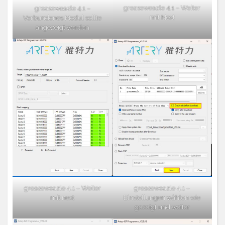
greaseweazle 4.1 – Weiter
greaseweazle 4.1 –
mit Next
Verbundenes Modul sollte
angezeigt werden
greaseweazle 4.1 –
greaseweazle 4.1 – Weiter
Einstellungen wählen wie
mit next
gezeigt und weiter