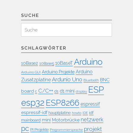
SUCHE
Suchen
Suche
für:
SCHLAGWÖRTER
Arduino
10BaseT
10Base2
10Base5
Arduino
Arduino Projekte
Arduino GUI
Ardunio Uno
Zusatzplatine
BNC
Bluetooth
ESP
C/C++
board
d1 mini
c
d1
display
esp32
ESP8266
espressif
espressif-idf
idf
hauptplatine
howto
IDE
netzwerk
mini
Motorbrücke
mainboard
pc
projekt
PI Projekte
Programmiersprache