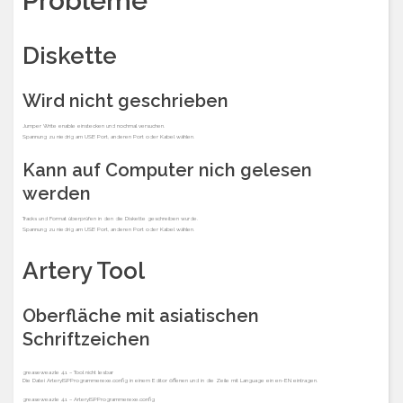
Probleme
Diskette
Wird nicht geschrieben
Jumper Write enable einstecken und nochmal versuchen.
Spannung zu niedrig am USB Port, anderen Port oder Kabel wählen.
Kann auf Computer nich gelesen
werden
Tracks und Format überprüfen in den die Diskette geschreiben wurde.
Spannung zu niedrig am USB Port, anderen Port oder Kabel wählen.
Artery Tool
Oberfläche mit asiatischen
Schriftzeichen
greaseweazle 4.1 – Tool nicht lesbar
Die Datei ArteryISPProgrammer.exe.config in einem Editor öffenen und in die Zeile mit Language ein en-EN eintragen.
greaseweazle 4.1 – ArteryISPProgrammer.exe.config