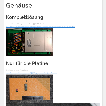
Gehäuse
Komplettlösung
Hier die Komplettlösung mit platz für ein 3,5 Zoll Laufwerk.
https://www.printables.com/model/1232091-slimline-enclosure-for-greaseweazle-41-and-35-inch/files
Nur für die Platine
Eine kleine, schlichte Verpackung.
https://www.printables.com/model/653462-greaseweazle-v41-slimline-case