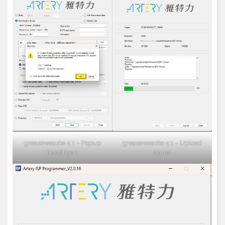
greaseweazle 4.1 – Popup
greaseweazle 4.1 – Upload
bestätigen
startet