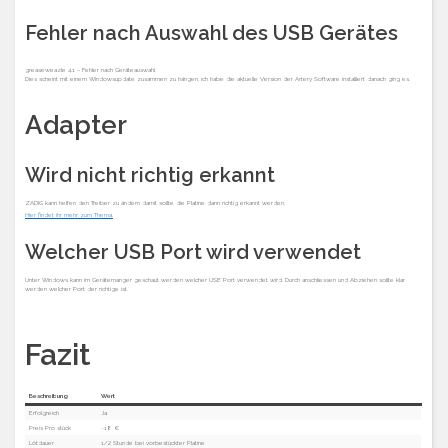
Fehler nach Auswahl des USB Gerätes
greaseweazle 4.1 – Fehler nach Geräteauswahl
Dies scheint mit einem Windowsupdate zusammen zu hängen, ich habe die aktuelle Version der Artery Software installiert danach ging es.
Adapter
Wird nicht richtig erkannt
ZADIG kann helfen den Treiber zu ändern damit sollte die Platine dann richtig erkannt werden.
Hier findet ihr mehr zum Thema.
Welcher USB Port wird verwendet
Unter Windows kann im Gerätemanger geschaut werden welcher USB Port verwendet wird. Durch anschliessen und Abziehen sollte klar
werden welcher Port der richtige ist.
Fazit
Beschreibung
Wert
Erfolgreich
Ja
Preis Pro stück
~18 €
Lötdauer
1/2 Stunde bei vorbestückter Platine