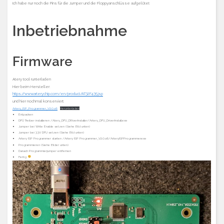
Ich habe nur noch die Pins für die Jumper und die Floppyanschlüsse aufgelötet
Inbetriebnahme
Firmware
Atery tool runterladen
Hier beim Hersteller:
https://www.arterychip.com/en/product/AT32F435.jsp
und hier nochmal konserviert:
Artery_ISP_Programmer_V2.0.16
Herunterladen
Entpacken
DFÜ Treiber installieren /Atery_DFU_DRiverInstaller/Artery_DFU_DriverInstall.exe
Jumper bei Write Enable setzen (Siehe Bild unten)
Jumper bei 3.3V DFU setzen (Siehe Bild unten)
Artery ISP Programmer starten /Artery ISP Programmer_V2.0.16/ArteryISPProgrammer.exe
Programmieren (Siehe Bilder unten)
Danach Programmierjumper entfernen
Fertig