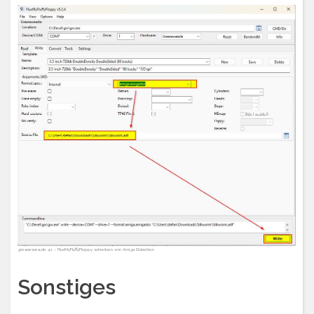
greaseweazle 4.1 – FluxMyFluffyFloppy schreiben von Amiga Disketten
Sonstiges