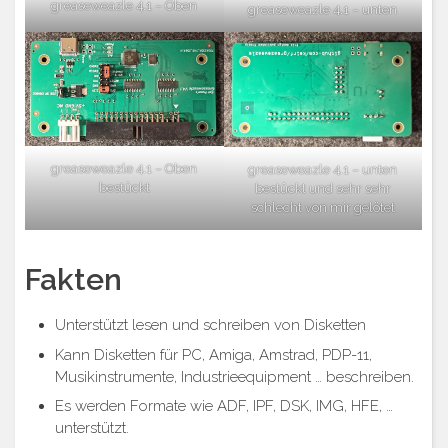
greaseweazle 4.1 – Oben
greaseweazle 4.1 – unten
greaseweazle 4.1 – Oben
greaseweazle 4.1 – unten
bestückt
bestückt und sehr sehr
schlecht von mir gelötet
Fakten
Unterstützt lesen und schreiben von Disketten
Kann Disketten für PC, Amiga, Amstrad, PDP-11,
Musikinstrumente, Industrieequipment … beschreiben.
Es werden Formate wie ADF, IPF, DSK, IMG, HFE, …
unterstützt.