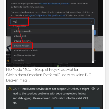
PIO Node MCU – Beispiel Projekt auswählen
Gleich darauf meckert PlatformIO, dass es keine INO
Dateien mag :(.