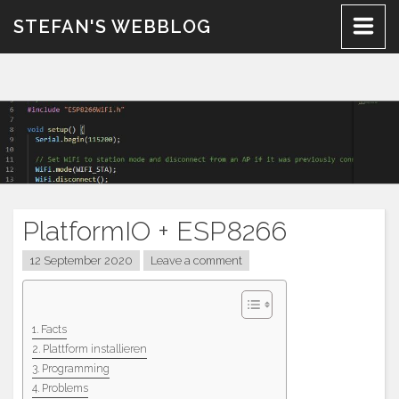
Skip
STEFAN'S WEBBLOG
to
content
PlatformIO + ESP8266
12 September 2020
Leave a comment
Facts
Plattform installieren
Programming
Problems