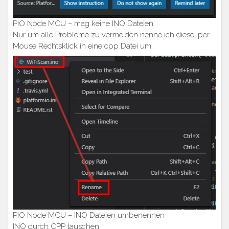
PIO Node MCU – mag keine INO Dateien
Nur um alle Probleme zu vermeiden nenne ich diese, per
Mouse Rechtsklick in eine cpp Datei um.
PIO Node MCU – INO Dateien umbenennen
INO durch CPP tauschen.