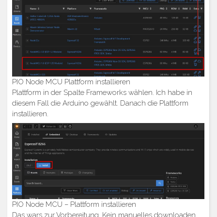
PIO Node MCU Plattform installieren
Plattform in der Spalte Frameworks wählen. Ich habe in
diesem Fall die Arduino gewählt. Danach die Plattform
installieren.
PIO Node MCU – Plattform installieren
Das wars zur Vorbereitung. Kein manuelles downloaden