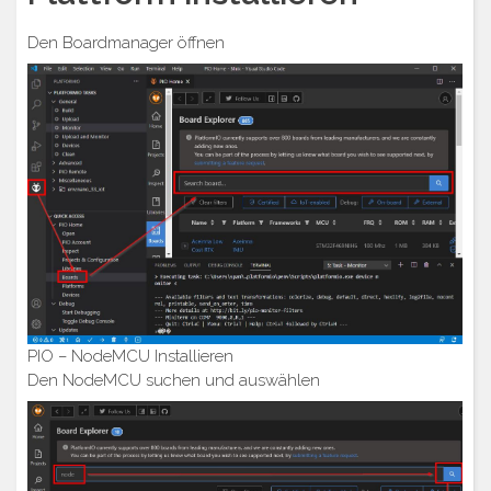
Den Boardmanager öffnen
PIO – NodeMCU Installieren
Den NodeMCU suchen und auswählen