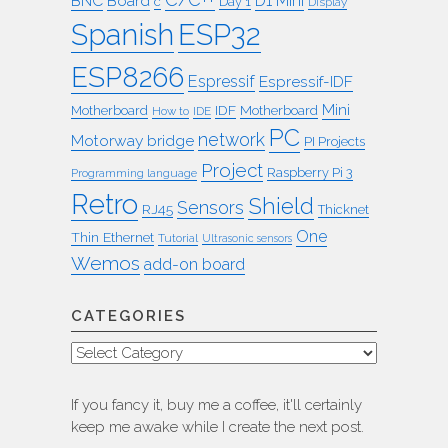
BNC
Board
D1 Mini
c
Day 1
Display
ESP32
Spanish
ESP8266
Espressif
Espressif-IDF
Mini
IDF
Motherboard
Motherboard
How to
IDE
PC
network
Motorway bridge
PI Projects
Project
Raspberry Pi 3
Programming language
Retro
Shield
Sensors
RJ45
Thicknet
One
Thin Ethernet
Tutorial
Ultrasonic sensors
Wemos
add-on board
CATEGORIES
Categories
If you fancy it, buy me a coffee, it'll certainly
keep me awake while I create the next post.