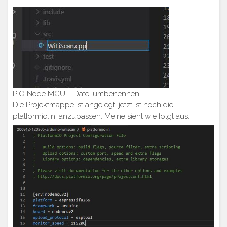
PIO Node MCU – Datei umbenennen
Die Projektmappe ist angelegt, jetzt ist noch die
platformio.ini anzupassen. Meine sieht wie folgt aus.