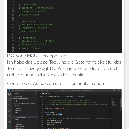
PIO Node MCU – ini anpassen
Ich habe das Upload Tool und die Geschwindigkeit für das
Terminal hinzugefügt. Die Konfigurationen, die ich aktuell
nicht brauche, habe ich ausdokumentiert.
Compilieren, Aufspielen und im Terminal ansehen