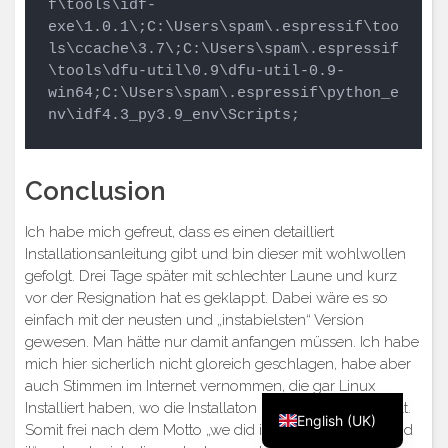
f\tools\idf-
exe\1.0.1\;C:\Users\spam\.espressif\too
ls\ccache\3.7\;C:\Users\spam\.espressif
\tools\dfu-util\0.9\dfu-util-0.9-
win64;C:\Users\spam\.espressif\python_e
nv\idf4.3_py3.9_env\Scripts;
Conclusion
Ich habe mich gefreut, dass es einen detailliert
Installationsanleitung gibt und bin dieser mit wohlwollen
gefolgt. Drei Tage später mit schlechter Laune und kurz
vor der Resignation hat es geklappt. Dabei wäre es so
einfach mit der neusten und „instabielsten“ Version
gewesen. Man hätte nur damit anfangen müssen. Ich habe
mich hier sicherlich nicht gloreich geschlagen, habe aber
auch Stimmen im Internet vernommen, die gar Linux
Deutsch
Installiert haben, wo die Installaton kein Problem darstellt.
English (UK)
Somit frei nach dem Motto „we did it all wrong, but we did