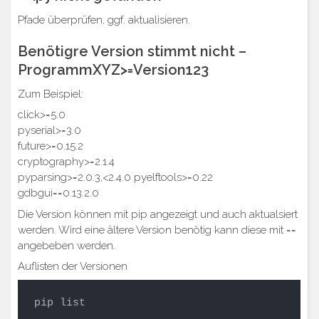
Pfade überprüfen, ggf. aktualisieren.
Benötigre Version stimmt nicht –
ProgrammXYZ>=Version123
Zum Beispiel:
click>=5.0
pyserial>=3.0
future>=0.15.2
cryptography>=2.1.4
pyparsing>=2.0.3,<2.4.0 pyelftools>=0.22
gdbgui==0.13.2.0
Die Version können mit pip angezeigt und auch aktualsiert
werden. Wird eine ältere Version benötig kann diese mit ==
angebeben werden.
Auflisten der Versionen
pip list