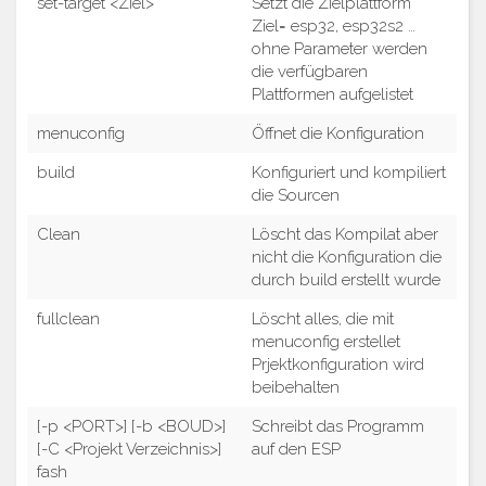
set-target <Ziel>
Setzt die Zielplattform
Ziel= esp32, esp32s2 …
ohne Parameter werden
die verfügbaren
Plattformen aufgelistet
menuconfig
Öffnet die Konfiguration
build
Konfiguriert und kompiliert
die Sourcen
Clean
Löscht das Kompilat aber
nicht die Konfiguration die
durch build erstellt wurde
fullclean
Löscht alles, die mit
menuconfig erstellet
Prjektkonfiguration wird
beibehalten
[-p <PORT>] [-b <BOUD>]
Schreibt das Programm
[-C <Projekt Verzeichnis>]
auf den ESP
fash