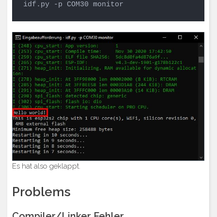
idf.py -p COM30 monitor
Es hat also geklappt.
Problems
Compiler/Linker Fehler