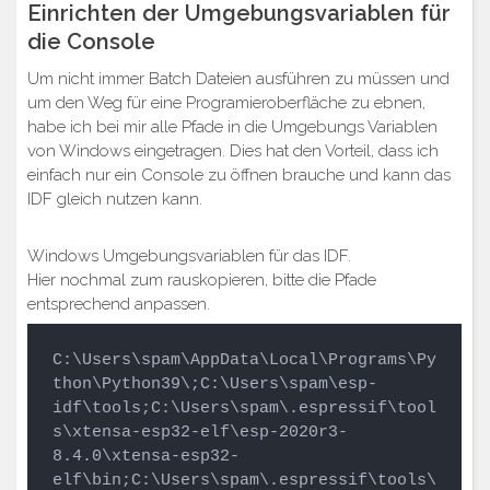
Einrichten der Umgebungsvariablen für
die Console
Um nicht immer Batch Dateien ausführen zu müssen und
um den Weg für eine Programieroberfläche zu ebnen,
habe ich bei mir alle Pfade in die Umgebungs Variablen
von Windows eingetragen. Dies hat den Vorteil, dass ich
einfach nur ein Console zu öffnen brauche und kann das
IDF gleich nutzen kann.
Windows Umgebungsvariablen für das IDF.
Hier nochmal zum rauskopieren, bitte die Pfade
entsprechend anpassen.
C:\Users\spam\AppData\Local\Programs\Py
thon\Python39\;C:\Users\spam\esp-
idf\tools;C:\Users\spam\.espressif\tool
s\xtensa-esp32-elf\esp-2020r3-
8.4.0\xtensa-esp32-
elf\bin;C:\Users\spam\.espressif\tools\