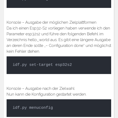
Konsole – Ausgabe der möglichen Zielplattformen
Da ich einen Esp32-S2 vorliegen haben verwende ich den
Parameter esp32s2 und führe den folgenden Befehl im
Verzeichnis hello_world aus. Es gibt eine längere Ausgabe
an deren Ende sollte „– Configuration done“ und möglichst
kein Fehler stehen.
idf.py set-target esp32s2
Konsole – Ausgabe nach der Zielwahl
Nun kann die Konfiguration gestartet werden.
idf.py menuconfig