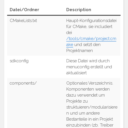
Datei/Ordner
Description
CMakeLists.txt
Haupt-Konfigurationsdatei
für CMake, sie includiert
dei
/tools/cmake/project.cm
ake
und setzt den
Projektnamen
sdkconfig
Diese Datei wird durch
menuconfig erstellt und
aktualisiert
components/
Optionales Verszeichnis.
Komponenten werden
dazu verwendet um
Projekte zu
struktuieren/modularisiere
n und um andere
Bestanteile in ein Projekt
einzubinden (zb. Treiber