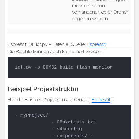
muss ein schon
vorhandener leerer Ordner
angeben werden.
Espressif IDF idf.py – Befehle (Quelle:
Espressif
)
Die Befehle können auch kombiniert werden.
idf.py -p COM32 build flash monitor
Beispiel Projektstruktur
Hier die Beispiel-Projektstruktur (Quelle:
Espressif
)
- myProject/

             - CMakeLists.txt

             - sdkconfig

             - components/ - 