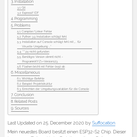
Installation
Git
Espressif IDF
Programming
Problems
Compiler/Linker Fehler
Python 3.9 Installation schlägt fehl
Installation auf Console schlägt fehl mit „.. für
Viruelle Umgebung …“
***.py nicht gefunden
Benötigre Version stimmt nicht –
ProgrammXYZ>=Version123
Flashen bricht mit Fehler 0x50 ab
Miscellaneous
Wichtige Befehle
Beispiel Projektstruktur
Einrichten der Umgebungsvariablen für die Console
Conclusion
Related Posts
Sources
Last Updated on 25. December 2020 by
Suffocation
Mein neuestes Board besitzt einen ESP32-S2 Chip. Dieser